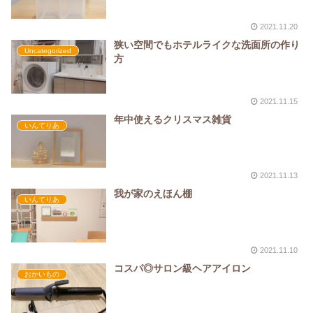
2021.11.20
狭い空間でもホテルライクな洗面所の作り
Uncategorized
方
2021.11.15
年中使えるクリスマス雑貨
いんてりあ
2021.11.13
我が家のえほん棚
いんてりあ
2021.11.10
コスパ◎サロン級ヘアアイロン
おかいもの